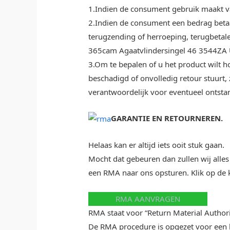
1.Indien de consument gebruik maakt va
2.Indien de consument een bedrag betaa
terugzending of herroeping, terugbetal
365cam Agaatvlindersingel 46 3544ZA 
3.Om te bepalen of u het product wilt h
beschadigd of onvolledig retour stuurt
verantwoordelijk voor eventueel ontst
GARANTIE EN RETOURNEREN.
Helaas kan er altijd iets ooit stuk gaan.
Mocht dat gebeuren dan zullen wij alles
een RMA naar ons opsturen. Klik op de
RMA AANVRAGEN
RMA staat voor “Return Material Autho
De RMA procedure is opgezet voor een be