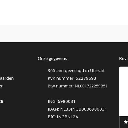
Onze gegevens
Rev
365cam gevestigd in Utrecht
aarden
KvK nummer: 52279693
er
Btw nummer: NL001722259B51
CE
ING: 6980031
IBAN: NL33INGB0006980031
BIC: INGBNL2A