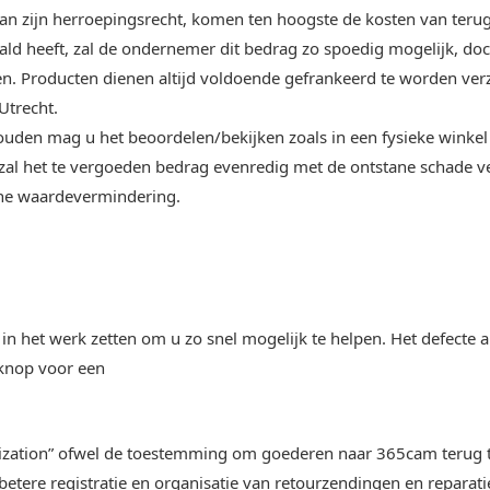
n zijn herroepingsrecht, komen ten hoogste de kosten van terug
ld heeft, zal de ondernemer dit bedrag zo spoedig mogelijk, doc
en. Producten dienen altijd voldoende gefrankeerd te worden ve
Utrecht.
ouden mag u het beoordelen/bekijken zoals in een fysieke winkel 
, zal het te vergoeden bedrag evenredig met de ontstane schade 
ane waardevermindering.
 in het werk zetten om u zo snel mogelijk te helpen. Het defecte
 knop voor een
rization” ofwel de toestemming om goederen naar 365cam terug 
tere registratie en organisatie van retourzendingen en reparati