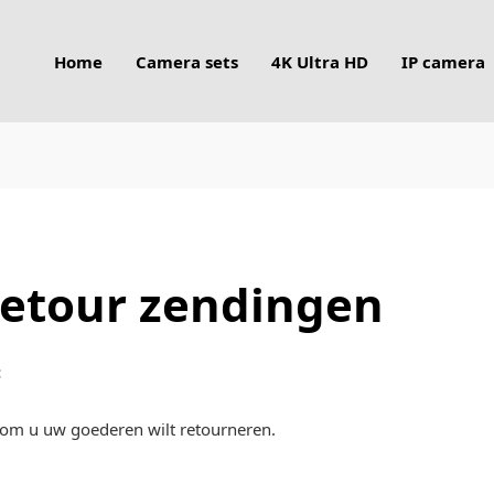
Home
Camera sets
4K Ultra HD
IP camera
retour zendingen
:
rom u uw goederen wilt retourneren.