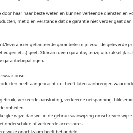
de door haar naar beste weten en kunnen verleende diensten en v
oducten, met dien verstande dat de garantie niet verder gaat dan
t/leverancier gehanteerde garantietermijn voor de geleverde pro
heugen etc..) geeft 365cam geen garantie, tenzij uitdrukkelijk sch
e garantiebepalingen:
verwaarloosd.
roducten heeft aangebracht c.q. heeft laten aanbrengen waaronder
 gebruik, verkeerde aansluiting, verkeerde netspanning, bliksem
de onheilen.
ikelijke wijze dan wel in de gebruiksaanwijzing omschreven wijz
et onderschikte of verkeerde accessoires.
ere wijze onachtzaam heeft behandeld.