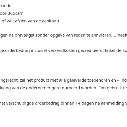
eriode
 door 365cam
 of wilt afzien van de aankoop
 dagen na ontvangst zonder opgave van reden te annuleren. U he
dige orderbedrag inclusief verzendkosten gecrediteerd. Enkel de k
gsrecht, zal het product met alle geleverde toebehoren en – indi
rpakking aan de ondernemer geretourneerd worden. Om gebruik te
 het verschuldigde orderbedrag binnen 14 dagen na aanmelding v