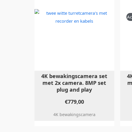
Ac
4K bewakingscamera set
4
met 2x camera. 8MP set
m
plug and play
€
779,00
4K bewakingscamera