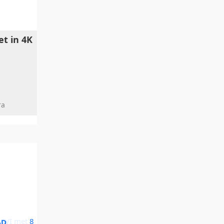
t in 4K
ra
AD