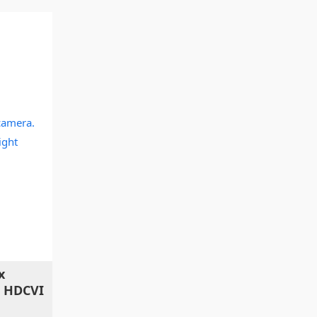
x
 HDCVI