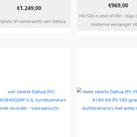
€
969,00
€
1.249,00
HD-SDI is end-of-life - stap
plete IP-camerasets van Dahua
moderne vervanger H