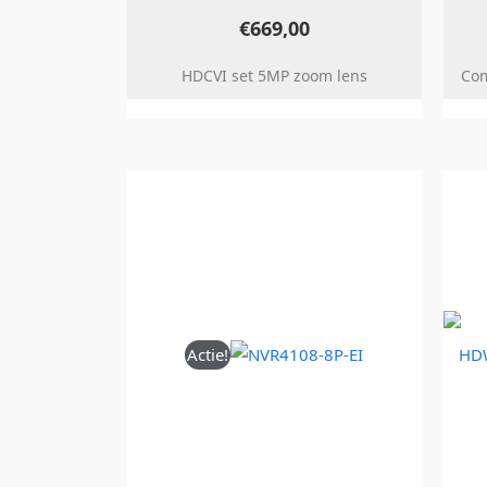
€
669,00
HDCVI set 5MP zoom lens
Com
Oorspronkelijke
Huidige
prijs
prijs
was:
is:
€397,00.
€269,00.
Actie!