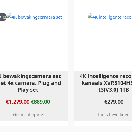
tie!
K bewakingscamera set
4K intelligente reco
et 4x camera. Plug and
kanaals.XVR5104HS
Play set
I3(V3.0) 1TB
€
1.279,00
€
889,00
€
279,00
Geen categorie
thuis beveiligen