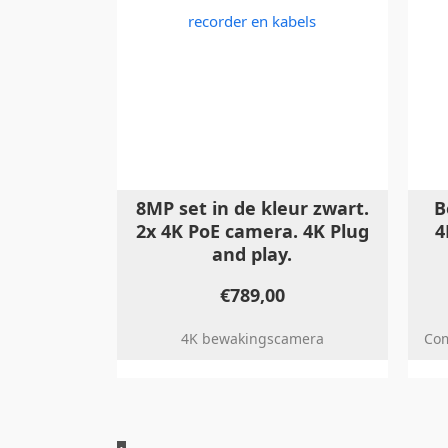
8MP set in de kleur zwart.
B
2x 4K PoE camera. 4K Plug
4
and play.
€
789,00
4K bewakingscamera
Com