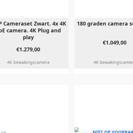
 Cameraset Zwart. 4x 4K
180 graden camera se
oE camera. 4K Plug and
play
€
1.049,00
€
1.279,00
4K bewakingscamera
4K bewakingscame
NIET OP VOORRA