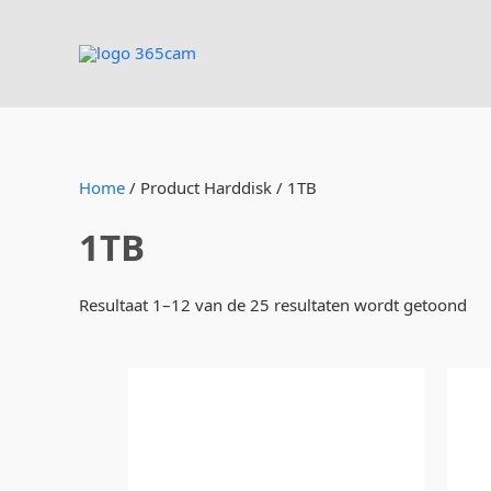
Ga
naar
de
inhoud
Home
/ Product Harddisk / 1TB
1TB
Resultaat 1–12 van de 25 resultaten wordt getoond