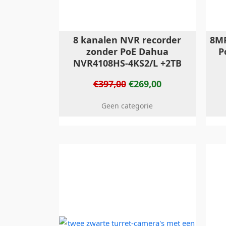
8 kanalen NVR recorder
8MP
zonder PoE Dahua
P
NVR4108HS-4KS2/L +2TB
€
397,00
€
269,00
Geen categorie