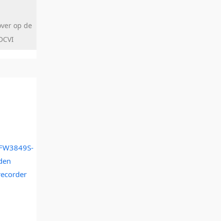
 over op de
DCVI