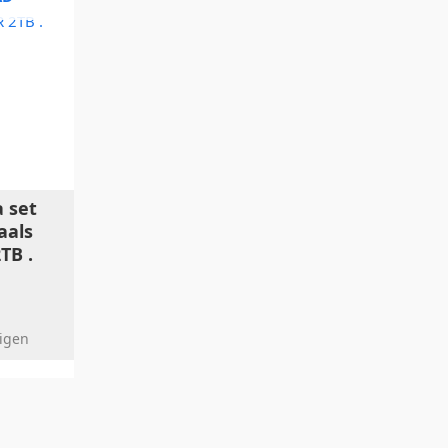
 set
aals
TB .
ligen