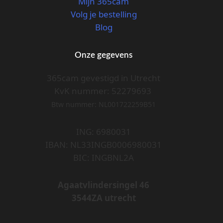
Mijn 365cam
Volg je bestelling
Blog
Onze gegevens
365cam gevestigd in Utrecht
KvK nummer: 52279693
Btw nummer: NL001722259B51
ING: 6980031
IBAN: NL33INGB0006980031
BIC: INGBNL2A
Agaatvlindersingel 46
3544ZA utrecht