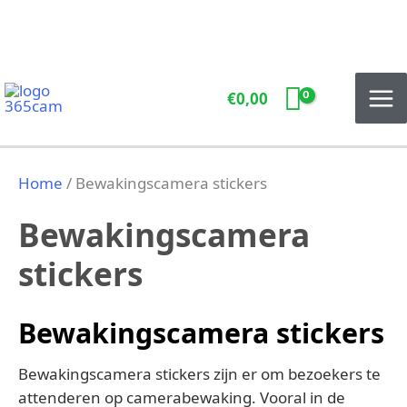
Ga
naar
de
inhoud
€
0,00
Home
/ Bewakingscamera stickers
Bewakingscamera
stickers
Bewakingscamera stickers
Bewakingscamera stickers zijn er om bezoekers te
attenderen op camerabewaking. Vooral in de