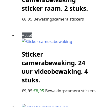
sticker raam. 2 stuks.
€
8,95
Bewakingscamera stickers
Oorspronkelijke
Huidige
Actie!
prijs
prijs
was:
is:
Sticker
€9,95.
€8,95.
camerabewaking. 24
uur videobewaking. 4
stuks.
€
9,95
€
8,95
Bewakingscamera stickers