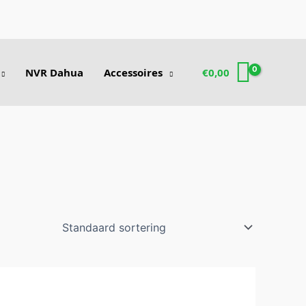
NVR Dahua
Accessoires
€
0,00