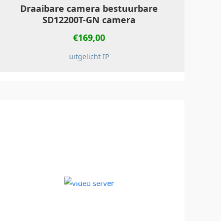
Draaibare camera bestuurbare
SD12200T-GN camera
€
169,00
uitgelicht IP
NIET OP
VOORRAAD