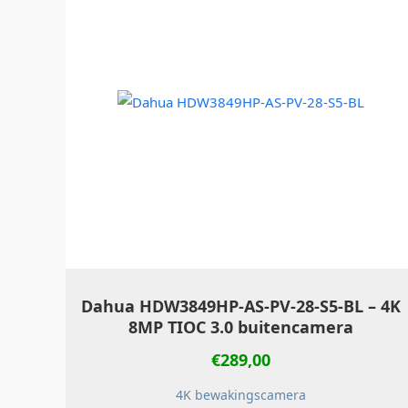
Dahua HDW3849HP‑AS‑PV‑28‑S5‑BL – 4K
8MP TIOC 3.0 buitencamera
€
289,00
4K bewakingscamera