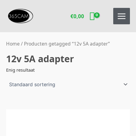
Ga
naar
€
0,00
de
inhoud
Home
/ Producten getagged “12v 5A adapter”
12v 5A adapter
Enig resultaat