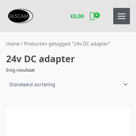
Ga
naar
€
0,00
de
inhoud
Home
/ Producten getagged “24v DC adapter”
24v DC adapter
Enig resultaat