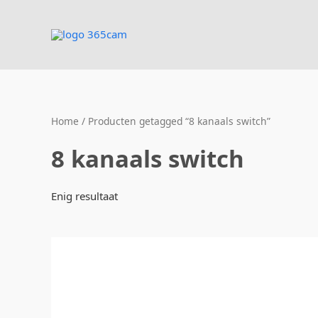
Ga
naar
de
inhoud
Home
/ Producten getagged “8 kanaals switch”
8 kanaals switch
Enig resultaat