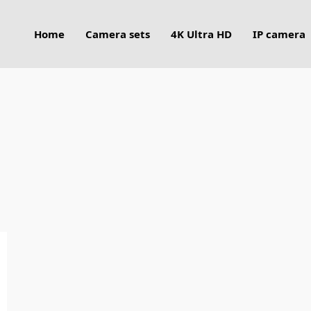
Home
Camera sets
4K Ultra HD
IP camera