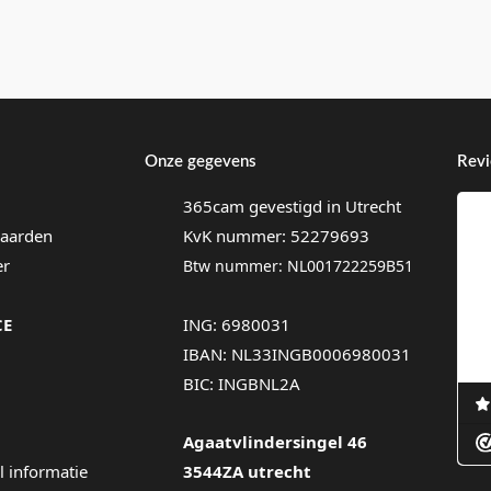
Onze gegevens
Rev
365cam gevestigd in Utrecht
aarden
KvK nummer: 52279693
er
Btw nummer: NL001722259B51
CE
ING: 6980031
IBAN: NL33INGB0006980031
BIC: INGBNL2A
Agaatvlindersingel 46
l informatie
3544ZA utrecht