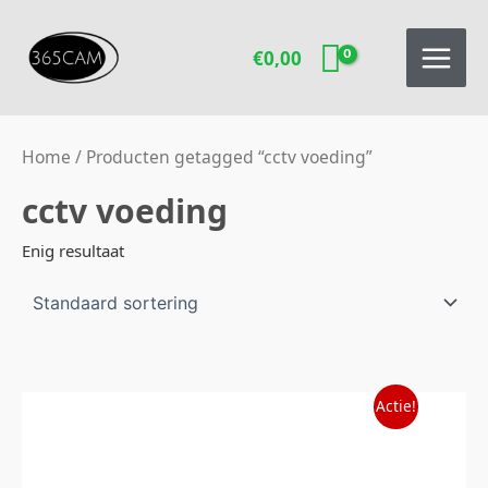
Ga
naar
€
0,00
de
inhoud
Home
/ Producten getagged “cctv voeding”
cctv voeding
Enig resultaat
Oorspronkelijke
Huidige
Actie!
prijs
prijs
was:
is:
€149,00.
€124,95.