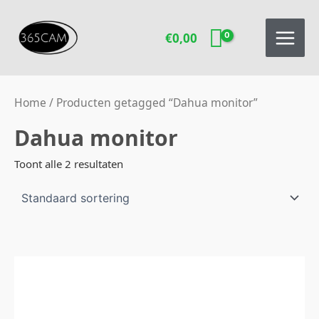
Ga
naar
€
0,00
de
inhoud
Home
/ Producten getagged “Dahua monitor”
Dahua monitor
Toont alle 2 resultaten