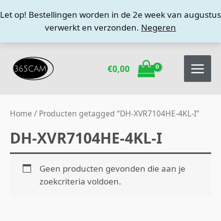
Ga
Let op! Bestellingen worden in de 2e week van augustus
naar
verwerkt en verzonden.
Negeren
de
inhoud
€
0,00
Home
/ Producten getagged “DH-XVR7104HE-4KL-I”
DH-XVR7104HE-4KL-I
Geen producten gevonden die aan je
zoekcriteria voldoen.