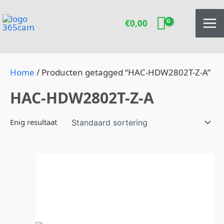
Ga
naar
€
0,00
de
inhoud
Home
/ Producten getagged “HAC-HDW2802T-Z-A”
HAC-HDW2802T-Z-A
Enig resultaat