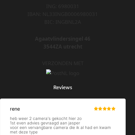
ING: 6980031
IBAN: NL33INGB0006980031
BIC: INGBNL2A
Agaatvlindersingel 46
3544ZA utrecht
VERZONDEN MET
Reviews