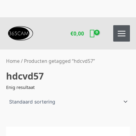
Ga
naar
de
inhoud
€
0,00
Home
/ Producten getagged “hdcvd57”
hdcvd57
Enig resultaat