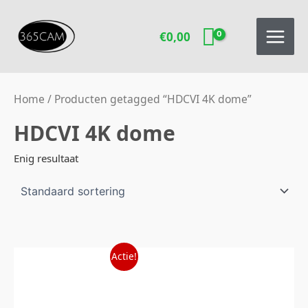
Ga
naar
€
0,00
de
inhoud
Home
/ Producten getagged “HDCVI 4K dome”
HDCVI 4K dome
Enig resultaat
Oorspronkelijke
Huidige
Actie!
prijs
prijs
was:
is:
€224,00.
€199,00.