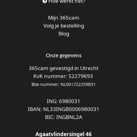
Hoe werkt het?
Mijn 365cam
Volg je bestelling
Blog
Onze gegevens
365cam gevestigd in Utrecht
KvK nummer: 52279693
Btw nummer: NL001722259B51
ING: 6980031
IBAN: NL33INGB0006980031
BIC: INGBNL2A
Agaatvlindersingel 46