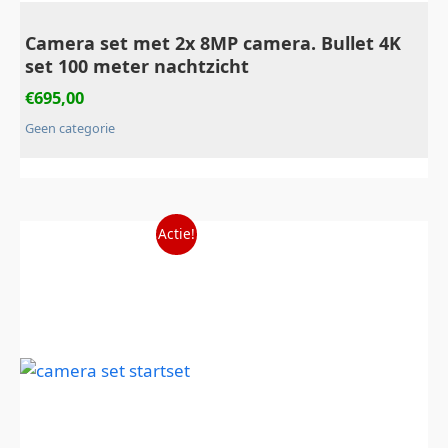
Camera set met 2x 8MP camera. Bullet 4K
set 100 meter nachtzicht
€
695,00
Geen categorie
Oorspronkelijke
Huidige
Actie!
prijs
prijs
was:
is:
€399,00.
€349,00.