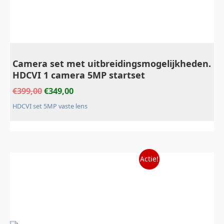
Camera set met uitbreidingsmogelijkheden.
HDCVI 1 camera 5MP startset
€
399,00
€
349,00
HDCVI set 5MP vaste lens
Oorspronkelijke
Huidige
Actie!
prijs
prijs
was:
is:
€599,00.
€499,00.