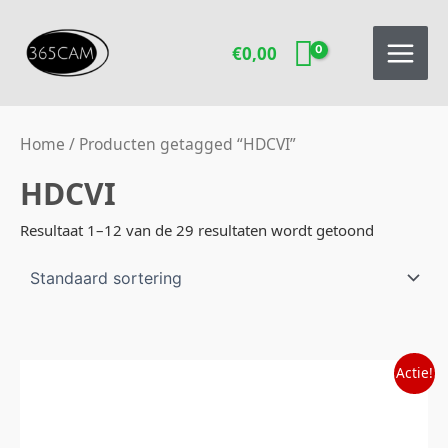
Ga
naar
€
0,00
de
inhoud
Home
/ Producten getagged “HDCVI”
HDCVI
Resultaat 1–12 van de 29 resultaten wordt getoond
Oorspronkelijke
Huidige
Actie!
prijs
prijs
was:
is:
€249,00.
€199,00.