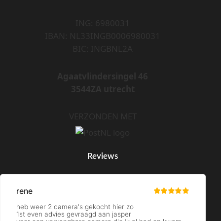
ING: 6980031
IBAN: NL33INGB0006980031
BIC: INGBNL2A
Agaatvlindersingel 46
3544ZA utrecht
VERZONDEN MET
Reviews