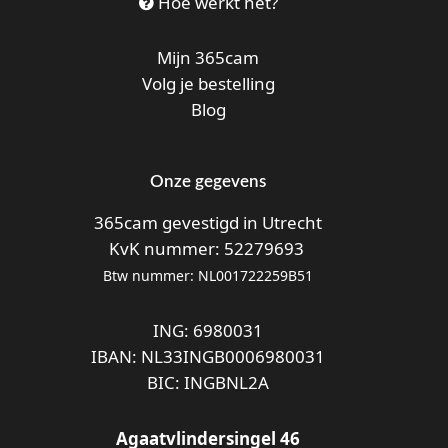
Hoe werkt het?
Mijn 365cam
Volg je bestelling
Blog
Onze gegevens
365cam gevestigd in Utrecht
KvK nummer: 52279693
Btw nummer: NL001722259B51
ING: 6980031
IBAN: NL33INGB0006980031
BIC: INGBNL2A
Agaatvlindersingel 46