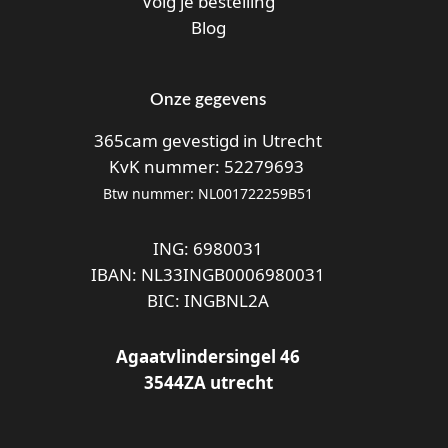
Volg je bestelling
Blog
Onze gegevens
365cam gevestigd in Utrecht
KvK nummer: 52279693
Btw nummer: NL001722259B51
ING: 6980031
IBAN: NL33INGB0006980031
BIC: INGBNL2A
Agaatvlindersingel 46
3544ZA utrecht