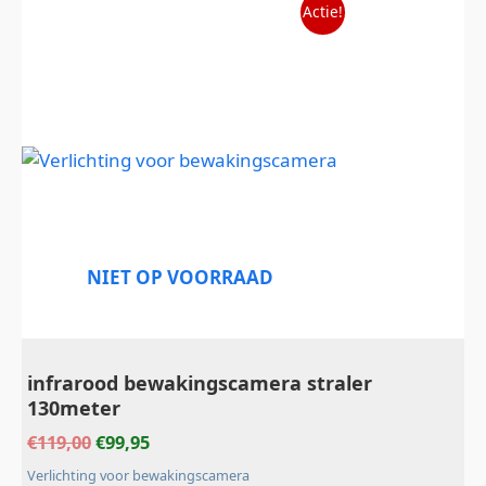
Oorspronkelijke
Huidige
Actie!
prijs
prijs
was:
is:
€119,00.
€99,95.
NIET OP VOORRAAD
infrarood bewakingscamera straler
130meter
€
119,00
€
99,95
Verlichting voor bewakingscamera