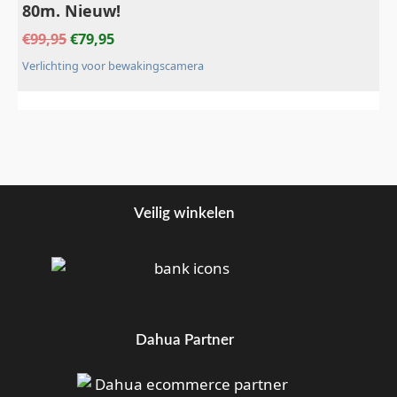
80m. Nieuw!
€
99,95
€
79,95
Verlichting voor bewakingscamera
Veilig winkelen
Dahua Partner