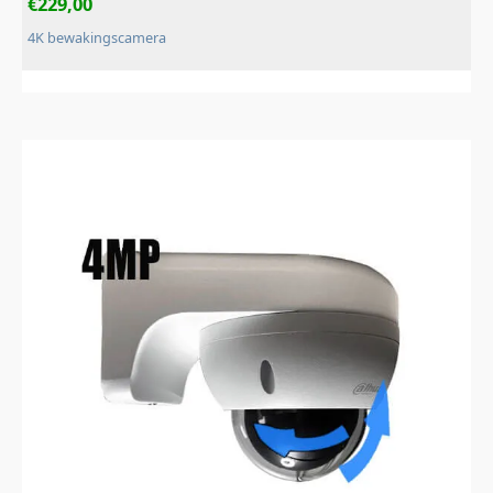
€
229,00
4K bewakingscamera