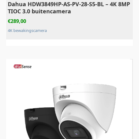
Dahua HDW3849HP‑AS‑PV‑28‑S5‑BL – 4K 8MP
TIOC 3.0 buitencamera
€
289,00
4K bewakingscamera