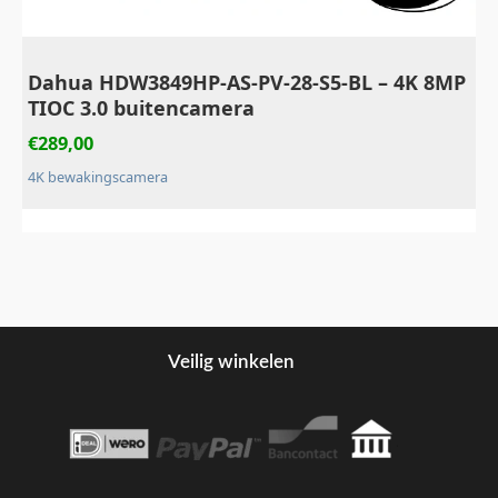
Dahua HDW3849HP‑AS‑PV‑28‑S5‑BL – 4K 8MP
TIOC 3.0 buitencamera
€
289,00
4K bewakingscamera
Veilig winkelen