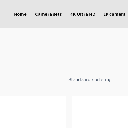
Home
Camera sets
4K Ultra HD
IP camera