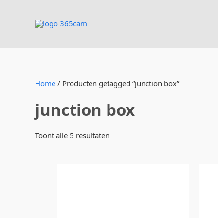
Ga
naar
de
inhoud
Home
/ Producten getagged “junction box”
junction box
Toont alle 5 resultaten