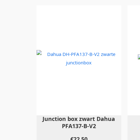
Junction box zwart Dahua
PFA137-B-V2
€
22,50