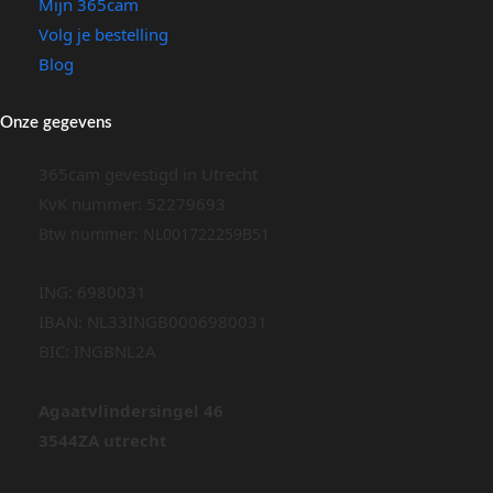
Mijn 365cam
Volg je bestelling
Blog
Onze gegevens
365cam gevestigd in Utrecht
KvK nummer: 52279693
Btw nummer: NL001722259B51
ING: 6980031
IBAN: NL33INGB0006980031
BIC: INGBNL2A
Agaatvlindersingel 46
3544ZA utrecht