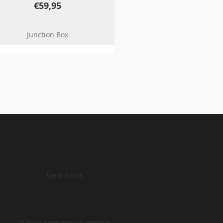
€
59,95
Junction Box