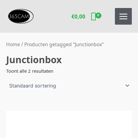
Ga
naar
€
0,00
de
inhoud
Home
/ Producten getagged “Junctionbox”
Junctionbox
Toont alle 2 resultaten