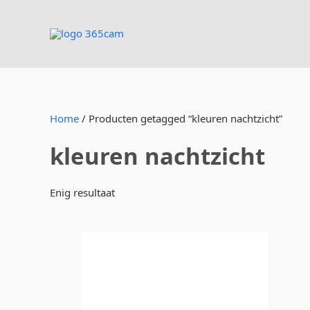
Ga
naar
de
inhoud
Home
/ Producten getagged “kleuren nachtzicht”
kleuren nachtzicht
Enig resultaat
Oorspronkelijke
Huidige
prijs
prijs
was:
is:
€749,00.
€699,00.