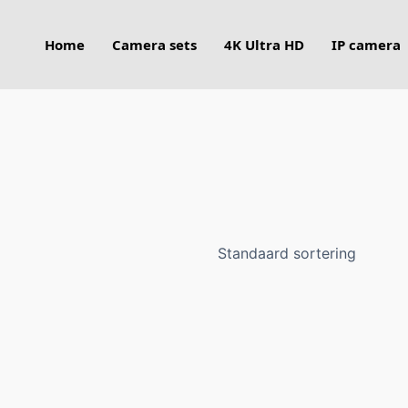
Home
Camera sets
4K Ultra HD
IP camera