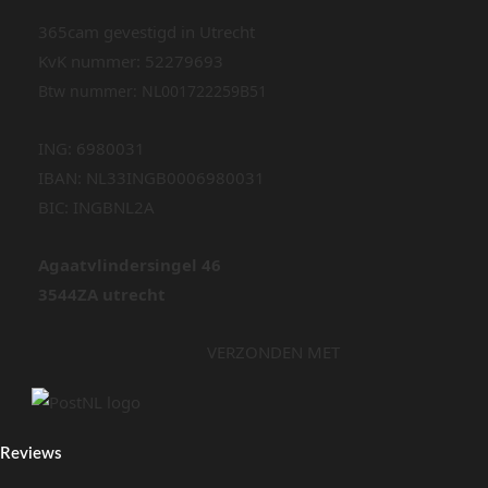
365cam gevestigd in Utrecht
KvK nummer: 52279693
Btw nummer: NL001722259B51
ING: 6980031
IBAN: NL33INGB0006980031
BIC: INGBNL2A
Agaatvlindersingel 46
3544ZA utrecht
VERZONDEN MET
Reviews