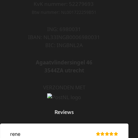
KvK nummer: 52279693
Btw nummer: NL001722259B51
ING: 6980031
IBAN: NL33INGB0006980031
BIC: INGBNL2A
Agaatvlindersingel 46
3544ZA utrecht
VERZONDEN MET
Reviews