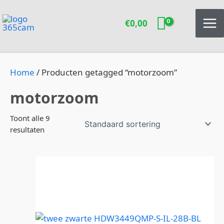
Ga
naar
€
0,00
de
inhoud
Home
/ Producten getagged “motorzoom”
motorzoom
Toont alle 9
resultaten