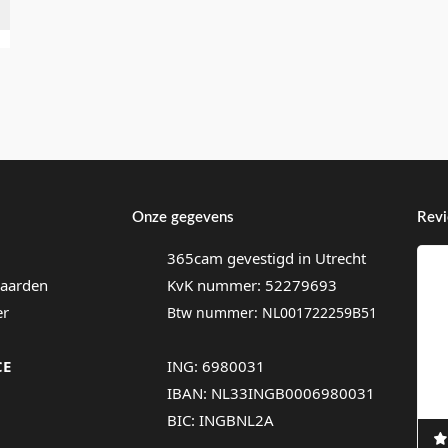
Onze gegevens
Rev
365cam gevestigd in Utrecht
aarden
KvK nummer: 52279693
er
Btw nummer: NL001722259B51
CE
ING: 6980031
IBAN: NL33INGB0006980031
BIC: INGBNL2A