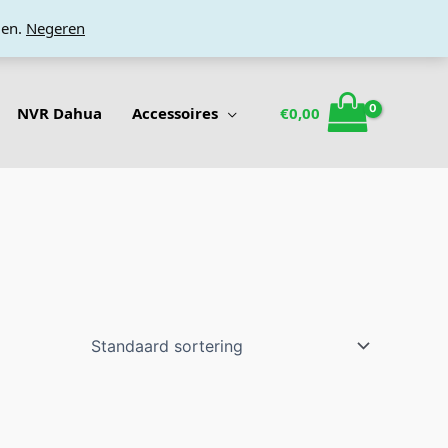
den.
Negeren
NVR Dahua
Accessoires
€
0,00