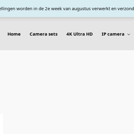
tellingen worden in de 2e week van augustus verwerkt en verzon
Home
Camera sets
4K Ultra HD
IP camera