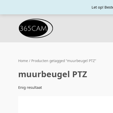
Ga
Let op! Bes
naar
de
inhoud
Home
/ Producten getagged “muurbeugel PTZ”
muurbeugel PTZ
Enig resultaat