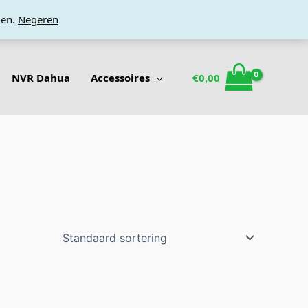
den.
Negeren
NVR Dahua
Accessoires
€
0,00