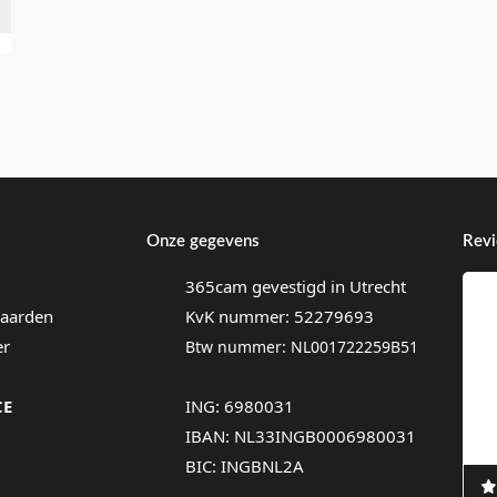
Onze gegevens
Rev
365cam gevestigd in Utrecht
aarden
KvK nummer: 52279693
er
Btw nummer: NL001722259B51
CE
ING: 6980031
IBAN: NL33INGB0006980031
BIC: INGBNL2A