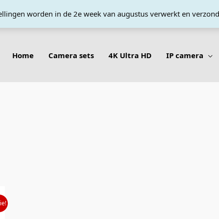
tellingen worden in de 2e week van augustus verwerkt en verzon
Home
Camera sets
4K Ultra HD
IP camera
ie!