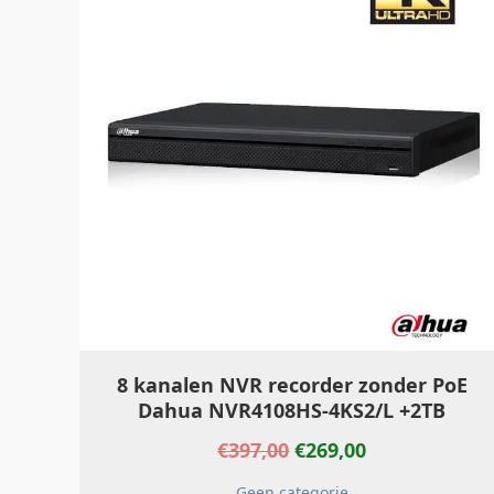
was:
is:
€397,00.
€269,00.
8 kanalen NVR recorder zonder PoE
Dahua NVR4108HS-4KS2/L +2TB
€
397,00
€
269,00
Geen categorie