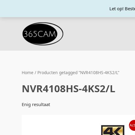
Ga
Let op! Bes
naar
de
inhoud
Home
/ Producten getagged “NVR4108HS-4KS2/L”
NVR4108HS-4KS2/L
Enig resultaat
Oorspronkelijke
Huidige
Act
prijs
prijs