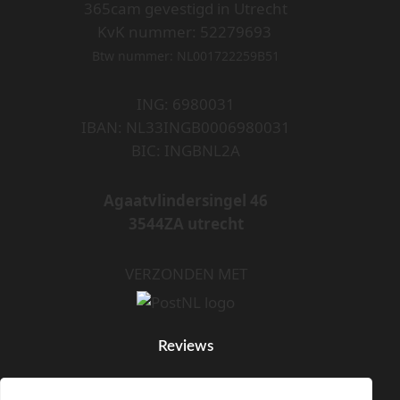
365cam gevestigd in Utrecht
KvK nummer: 52279693
Btw nummer: NL001722259B51
ING: 6980031
IBAN: NL33INGB0006980031
BIC: INGBNL2A
Agaatvlindersingel 46
3544ZA utrecht
VERZONDEN MET
Reviews