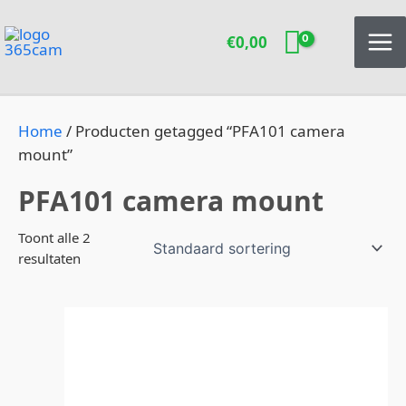
Ga
naar
€
0,00
de
inhoud
Home
/ Producten getagged “PFA101 camera
mount”
PFA101 camera mount
Toont alle 2
resultaten