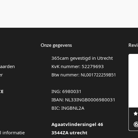
Onze gegevens
Rev
365cam gevestigd in Utrecht
aarden
KvK nummer: 52279693
er
Btw nummer: NL001722259B51
CE
ING: 6980031
IBAN: NL33INGB0006980031
BIC: INGBNL2A
Agaatvlindersingel 46
l informatie
3544ZA utrecht