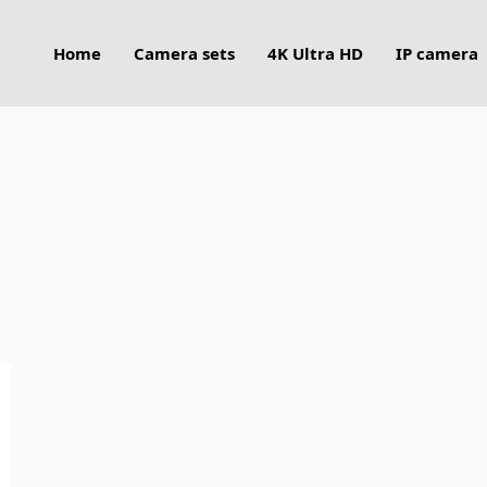
Home
Camera sets
4K Ultra HD
IP camera