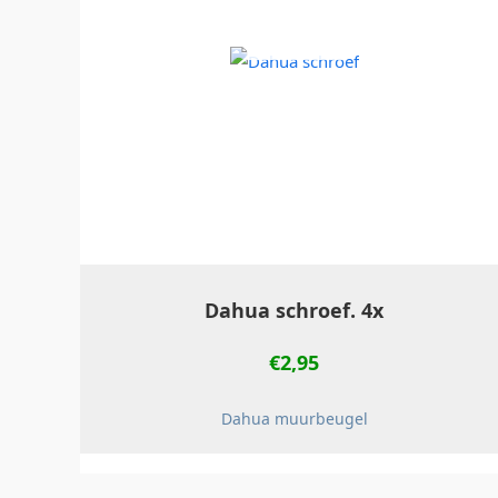
NIET OP
VOORRAAD
Dahua schroef. 4x
€
2,95
Dahua muurbeugel