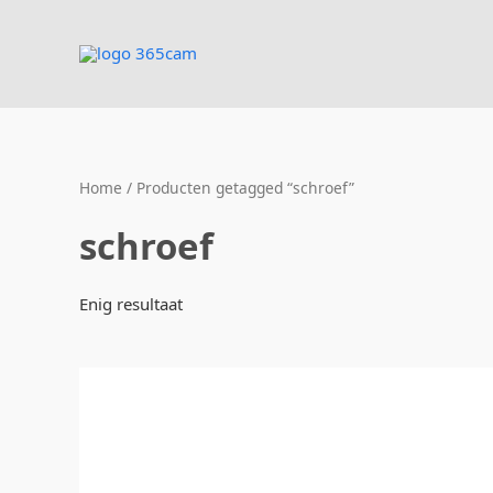
Ga
naar
de
inhoud
Home
/ Producten getagged “schroef”
schroef
Enig resultaat