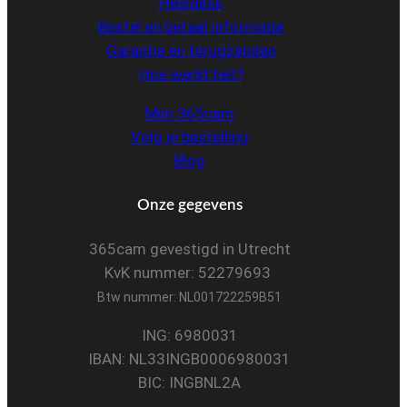
Helpdesk
Bestel en betaal informatie
Garantie en terugzenden
Hoe werkt het?
Mijn 365cam
Volg je bestelling
Blog
Onze gegevens
365cam gevestigd in Utrecht
KvK nummer: 52279693
Btw nummer: NL001722259B51
ING: 6980031
IBAN: NL33INGB0006980031
BIC: INGBNL2A