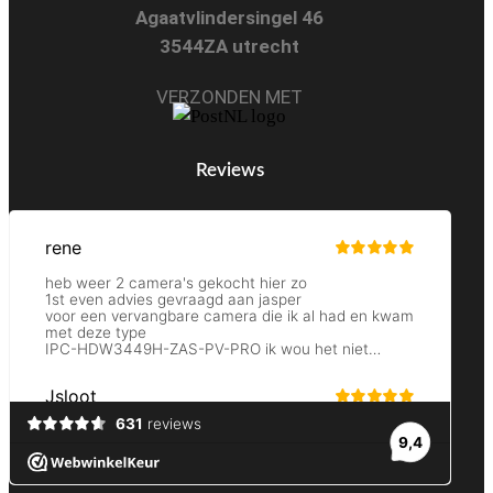
Agaatvlindersingel 46
3544ZA utrecht
VERZONDEN MET
Reviews