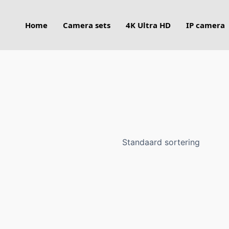
Home
Camera sets
4K Ultra HD
IP camera