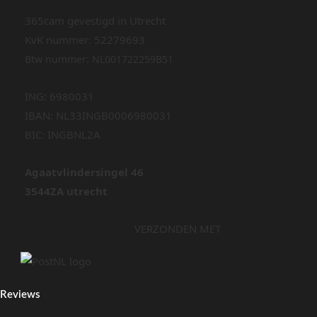
365cam gevestigd in Utrecht
KvK nummer: 52279693
Btw nummer: NL001722259B51
ING: 6980031
IBAN: NL33INGB0006980031
BIC: INGBNL2A
Agaatvlindersingel 46
3544ZA utrecht
VERZONDEN MET
Reviews