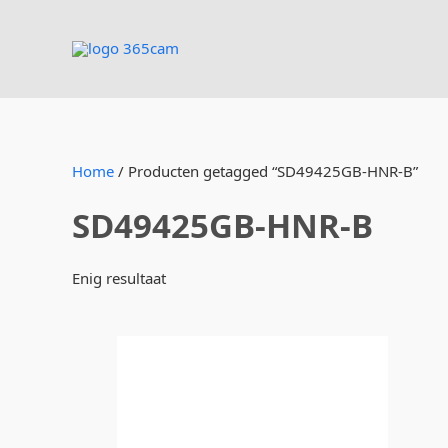
Ga
naar
de
inhoud
Home
/ Producten getagged “SD49425GB-HNR-B”
SD49425GB-HNR-B
Enig resultaat