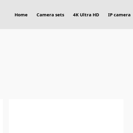
Home
Camera sets
4K Ultra HD
IP camera