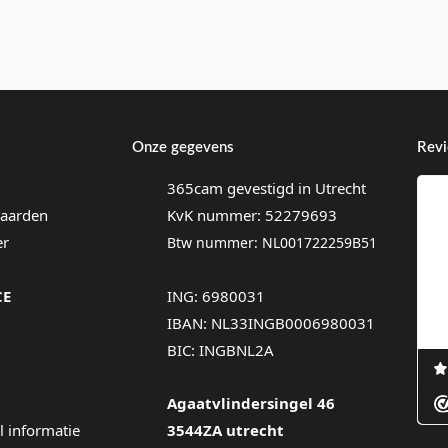
Onze gegevens
Rev
365cam gevestigd in Utrecht
aarden
KvK nummer: 52279693
er
Btw nummer: NL001722259B51
CE
ING: 6980031
IBAN: NL33INGB0006980031
BIC: INGBNL2A
Agaatvlindersingel 46
l informatie
3544ZA utrecht