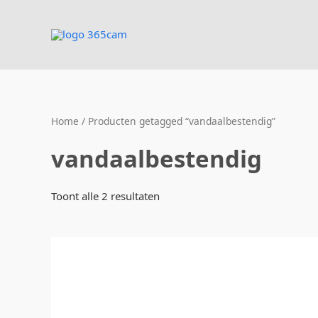
Ga
naar
de
inhoud
Home
/ Producten getagged “vandaalbestendig”
vandaalbestendig
Toont alle 2 resultaten