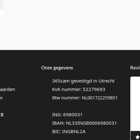
Onze gegevens
Rev
365cam gevestigd in Utrecht
aarden
KvK nummer: 52279693
er
Btw nummer: NL001722259B51
CE
ING: 6980031
IBAN: NL33INGB0006980031
BIC: INGBNL2A