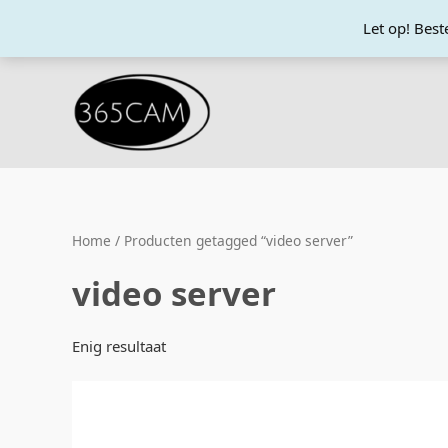
Ga
Let op! Bes
naar
de
inhoud
Home
/ Producten getagged “video server”
video server
Enig resultaat