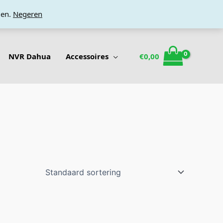
den.
Negeren
NVR Dahua
Accessoires
€
0,00