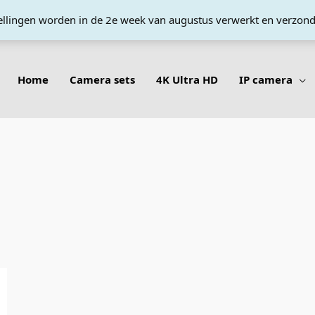
tellingen worden in de 2e week van augustus verwerkt en verzon
Home
Camera sets
4K Ultra HD
IP camera