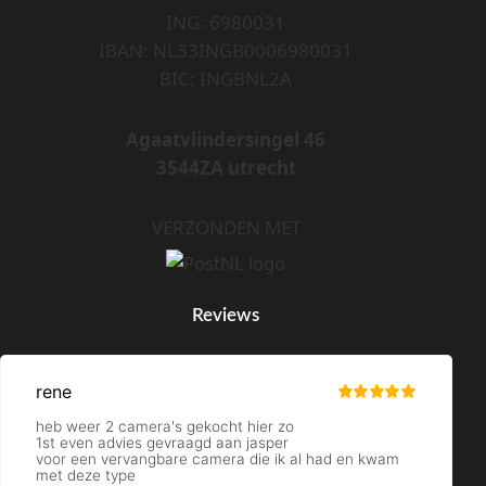
ING: 6980031
IBAN: NL33INGB0006980031
BIC: INGBNL2A
Agaatvlindersingel 46
3544ZA utrecht
VERZONDEN MET
Reviews