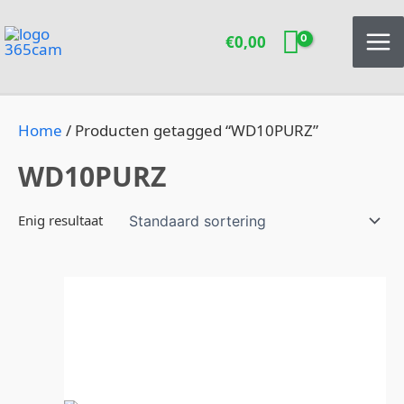
Ga
naar
€
0,00
de
inhoud
Home
/ Producten getagged “WD10PURZ”
WD10PURZ
Enig resultaat