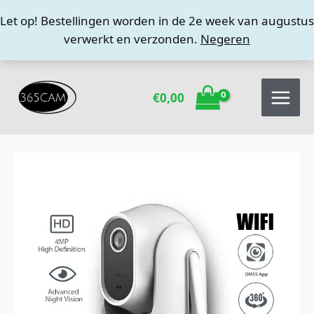
Ga
Let op! Bestellingen worden in de 2e week van augustus
naar
verwerkt en verzonden.
Negeren
de
inhoud
€
0,00
Mini
IP
camera
Dahua
IPC-
SD-
H4C-
0400B-
EUR
Originele
uitvoering
met