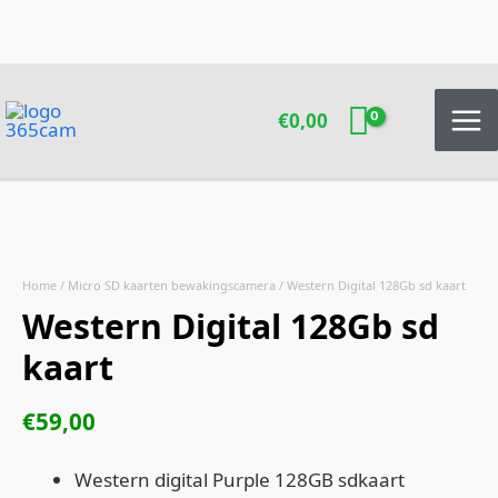
Ga
naar
de
inhoud
€
0,00
Home
/
Micro SD kaarten bewakingscamera
/ Western Digital 128Gb sd kaart
Western Digital 128Gb sd
kaart
€
59,00
Western digital Purple 128GB sdkaart