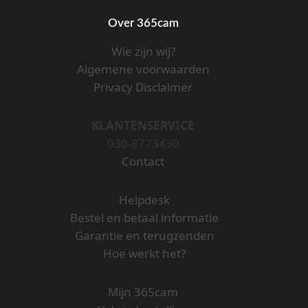
Over 365cam
Wie zijn wij?
Algemene voorwaarden
Privacy Disclaimer
KLANTENSERVICE
030-8773430
Contact
Helpdesk
Bestel en betaal informatie
Garantie en terugzenden
Hoe werkt het?
Mijn 365cam