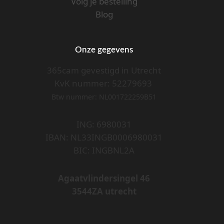
Volg je bestelling
Blog
Onze gegevens
365cam gevestigd in Utrecht
KvK nummer: 52279693
Btw nummer: NL001722259B51
ING: 6980031
IBAN: NL33INGB0006980031
BIC: INGBNL2A
Agaatvlindersingel 46
3544ZA utrecht