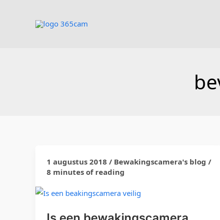
Ga
naar
de
inhoud
be
1 augustus 2018
/
Bewakingscamera's blog
/
Is
8 minutes of reading
een
bewakingscamera
veilig
?
Is een bewakingscamera