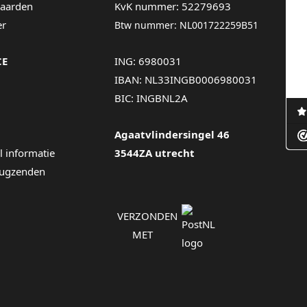
aarden
KvK nummer: 52279693
er
Btw nummer: NL001722259B51
CE
ING: 6980031
IBAN: NL33INGB0006980031
BIC: INGBNL2A
Agaatvlindersingel 46
l informatie
3544ZA utrecht
rugzenden
VERZONDEN
MET