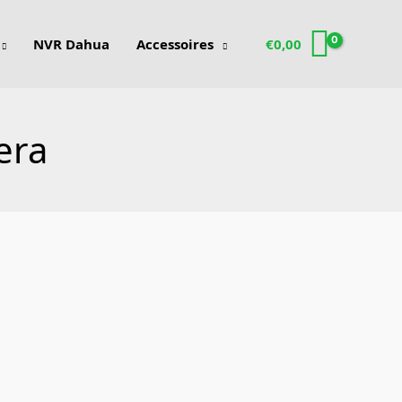
NVR Dahua
Accessoires
€
0,00
era