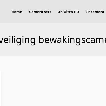
Home
Camera sets
4K Ultra HD
IP camera
veiliging bewakingscam