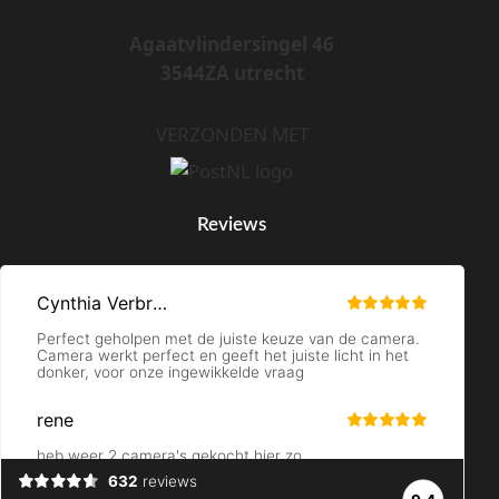
Agaatvlindersingel 46
3544ZA utrecht
VERZONDEN MET
Reviews