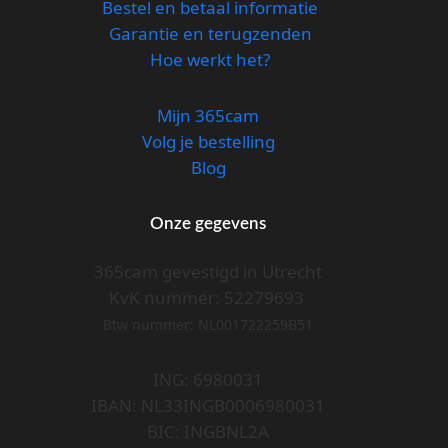
Bestel en betaal informatie
Garantie en terugzenden
Hoe werkt het?
Mijn 365cam
Volg je bestelling
Blog
Onze gegevens
365cam gevestigd in Utrecht
KvK nummer: 52279693
Btw nummer: NL001722259B51
ING: 6980031
IBAN: NL33INGB0006980031
BIC: INGBNL2A