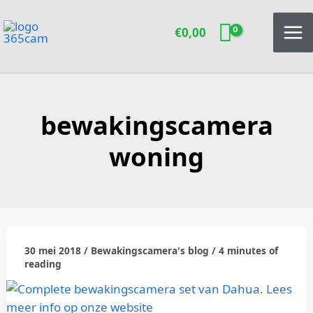
Ga
naar
€
0,00
de
inhoud
bewakingscamera
woning
30 mei 2018
/
Bewakingscamera's blog
/
4 minutes of
woning
reading
bewaken
is
woning