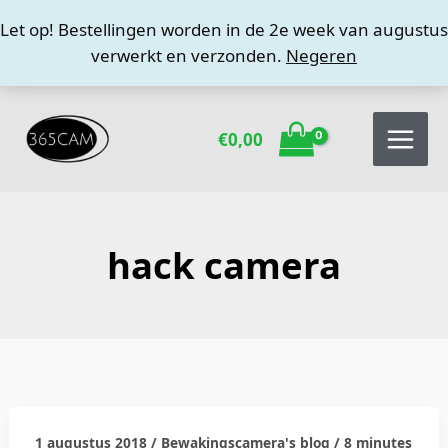
Ga
Let op! Bestellingen worden in de 2e week van augustus
naar
verwerkt en verzonden.
Negeren
de
inhoud
€
0,00
hack camera
1 augustus 2018
/
Bewakingscamera's blog
/
8 minutes
Is