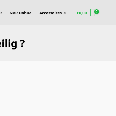
NVR Dahua
Accessoires
€
0,00
lig ?