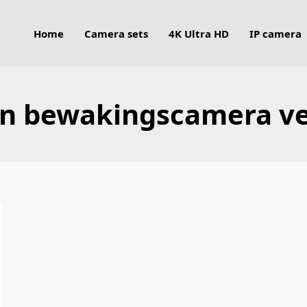
Home
Camera sets
4K Ultra HD
IP camera
en bewakingscamera vei