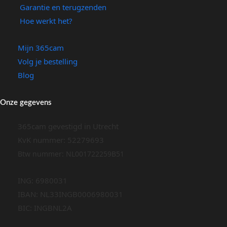
Garantie en terugzenden
Hoe werkt het?
Mijn 365cam
Volg je bestelling
Blog
Onze gegevens
365cam gevestigd in Utrecht
KvK nummer: 52279693
Btw nummer: NL001722259B51
ING: 6980031
IBAN: NL33INGB0006980031
BIC: INGBNL2A