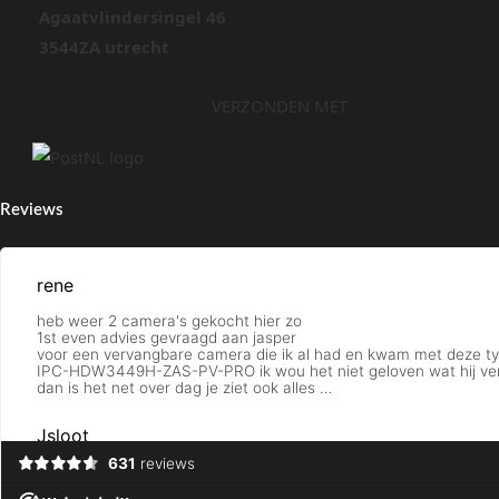
Agaatvlindersingel 46
3544ZA utrecht
VERZONDEN MET
Reviews