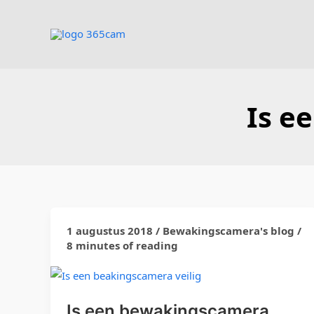
Ga
naar
de
inhoud
Is e
1 augustus 2018
/
Bewakingscamera's blog
/
Is
8 minutes of reading
een
bewakingscamera
veilig
?
Is een bewakingscamera