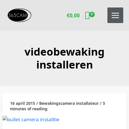
Ga
naar
€
0,00
de
inhoud
videobewaking
installeren
16 april 2015
/
Bewakingscamera installateur
/
5
Bewakingscamera
minutes of reading
installateur.
Hoe
werkt