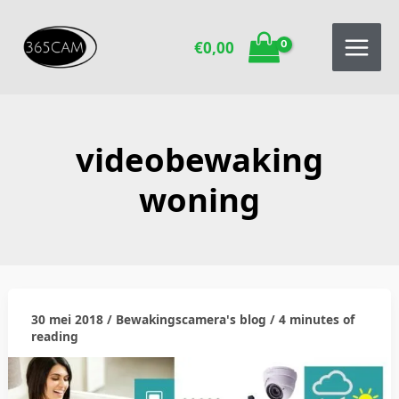
Ga
naar
€
0,00
de
inhoud
videobewaking
woning
30 mei 2018
/
Bewakingscamera's blog
/
4 minutes of
woning
reading
bewaken
is
woning