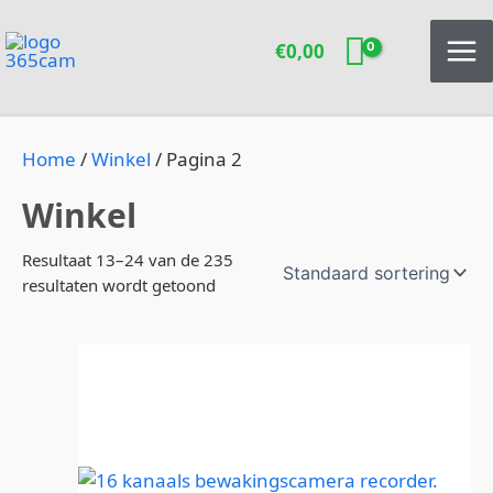
Ga
naar
€
0,00
de
inhoud
Home
/
Winkel
/ Pagina 2
Winkel
Resultaat 13–24 van de 235
resultaten wordt getoond