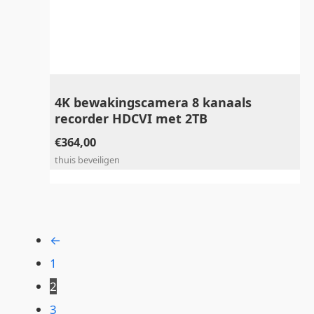
4K bewakingscamera 8 kanaals
recorder HDCVI met 2TB
€
364,00
thuis beveiligen
←
1
2
3