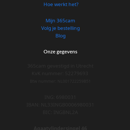
Hoe werkt het?
Mijn 365cam
Volg je bestelling
Blog
Onze gegevens
365cam gevestigd in Utrecht
KvK nummer: 52279693
Btw nummer: NL001722259B51
ING: 6980031
IBAN: NL33INGB0006980031
BIC: INGBNL2A
Agaatvlindersingel 46