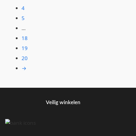
4
5
…
18
19
20
→
Veilig winkelen