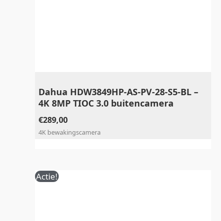
Dahua HDW3849HP‑AS‑PV‑28‑S5‑BL –
4K 8MP TIOC 3.0 buitencamera
€
289,00
4K bewakingscamera
Oorspronkelijke
Huidige
Actie!
prijs
prijs
was:
is:
€249,00.
€199,00.