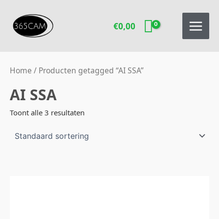
Ga
naar
€
0,00
de
inhoud
Home
/ Producten getagged “AI SSA”
AI SSA
Toont alle 3 resultaten