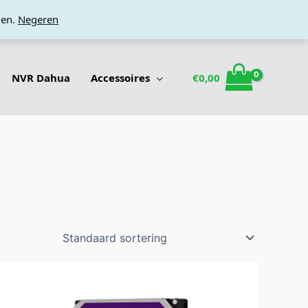
den.
Negeren
NVR Dahua
Accessoires
€
0,00