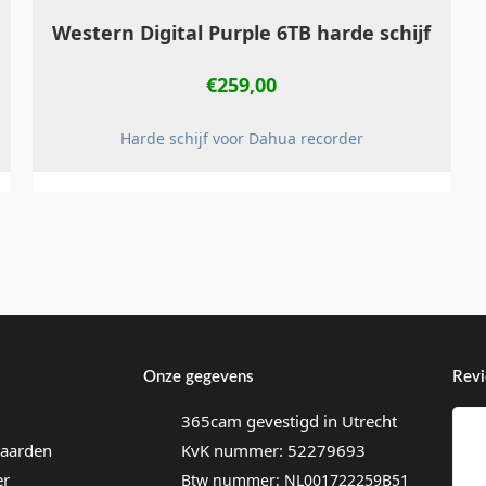
Western Digital Purple 6TB harde schijf
€
259,00
Harde schijf voor Dahua recorder
Onze gegevens
Rev
365cam gevestigd in Utrecht
aarden
KvK nummer: 52279693
er
Btw nummer: NL001722259B51