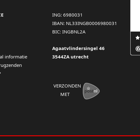
CE
ING: 6980031
IBAN: NL33INGB0006980031
BIC: INGBNL2A
Agaatvlindersingel 46
al informatie
3544ZA utrecht
erugzenden
?
VERZONDEN
MET