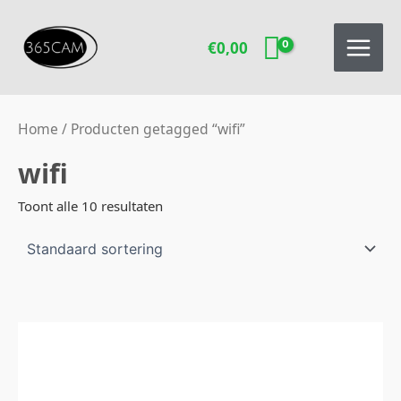
Ga
naar
€
0,00
de
inhoud
Home
/ Producten getagged “wifi”
wifi
Toont alle 10 resultaten