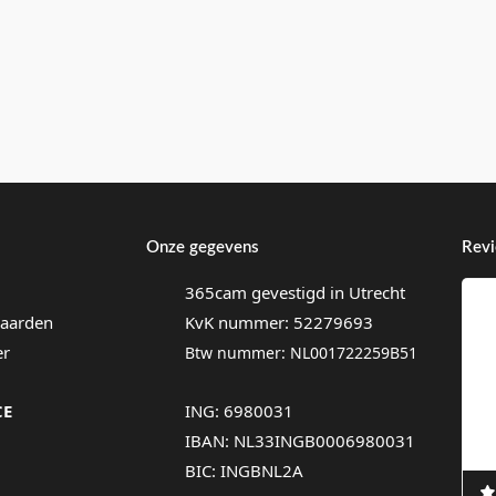
Onze gegevens
Rev
365cam gevestigd in Utrecht
aarden
KvK nummer: 52279693
er
Btw nummer: NL001722259B51
CE
ING: 6980031
IBAN: NL33INGB0006980031
BIC: INGBNL2A