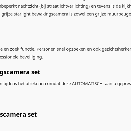
eperkt nachtzicht (bij straatlichtverlichting) en tevens is de ki
rijze starlight bewakingscamera is zowel een grijze muurbeugel a
tie en zoek functie. Personen snel opzoeken en ook gezichtsherk
ssionele beveiliging.
ngscamera set
en tijdens het afrekenen omdat deze AUTOMATISCH aan u gepres
gscamera set