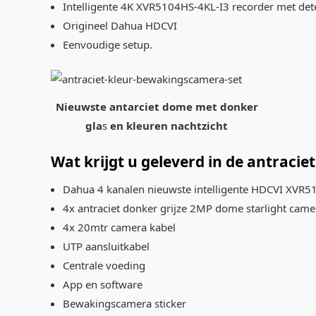
Intelligente 4K XVR5104HS-4KL-I3 recorder met dete
Origineel Dahua HDCVI
Eenvoudige setup.
Nieuwste antarciet dome met donker
gla
s
en kleuren nachtzicht
Wat krijgt u geleverd in de antraci
Dahua 4 kanalen nieuwste intelligente HDCVI XVR5
4x antraciet donker grijze 2MP dome starlight came
4x 20mtr camera kabel
UTP aansluitkabel
Centrale voeding
App en software
Bewakingscamera sticker