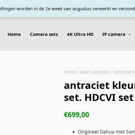
tellingen worden in de 2e week van augustus verwerkt en verzon
Home
Camera sets
4K Ultra HD
IP camera
Home
/
Geen categorie
/ antraciet
antraciet kle
set. HDCVI se
€
699,00
Origineel Dahua met Son