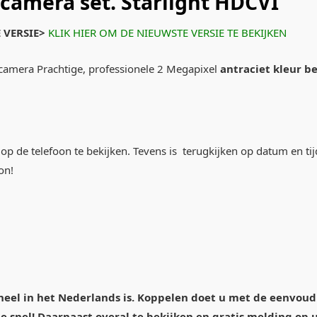
camera set. Starlight HDCVI
 VERSIE>
KLIK HIER OM DE NIEUWSTE VERSIE TE BEKIJKEN
 camera Prachtige, professionele 2 Megapixel
antraciet kleur 
 op de telefoon te bekijken. Tevens is terugkijken op datum en t
on!
eel in het Nederlands is. Koppelen doet u met de eenvoudi
ie snel! Daarnaast overal te bekijken en gratis melding op