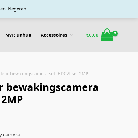
den.
Negeren
NVR Dahua
Accessoires
€
0,00
 kleur bewakingscamera set. HDCVI set 2MP
ur bewakingscamera
t 2MP
y camera