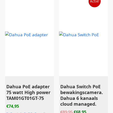
Actie!
prijs
prijs
was:
is:
€89,95.
€68,95.
Dahua PoE adapter
Dahua Switch PoE
75 watt High power
bewakingscamera.
TAM01GT01GT-75
Dahua 6 kanaals
cloud managed.
€
74,95
€
89,95
€
68,95