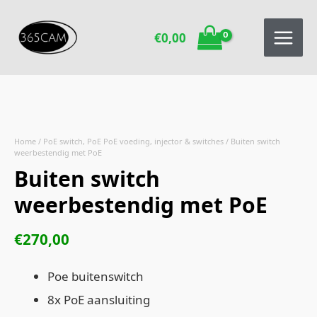
Ga
naar
€
0,00
de
inhoud
Home
/
PoE switch, PoE PoE voeding, injector & switches
/ Buiten switch
weerbestendig met PoE
Buiten switch
weerbestendig met PoE
€
270,00
Poe buitenswitch
8x PoE aansluiting