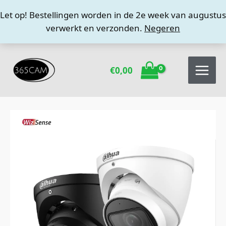
Ga
Let op! Bestellingen worden in de 2e week van augustus
naar
verwerkt en verzonden.
Negeren
de
inhoud
€
0,00
Dahua
HDW3849QMP-
S-
IL-
28
4K
Dual
Light
buitencamera
aantal