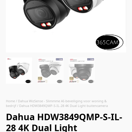
Home
/
Dahua WizSense - Slimmme AI-beveiliging voor woning &
bedrijf
/ Dahua HDW3849QMP-S-IL-28 4K Dual Light buitencamera
Dahua HDW3849QMP-S-IL-
28 4K Dual Light