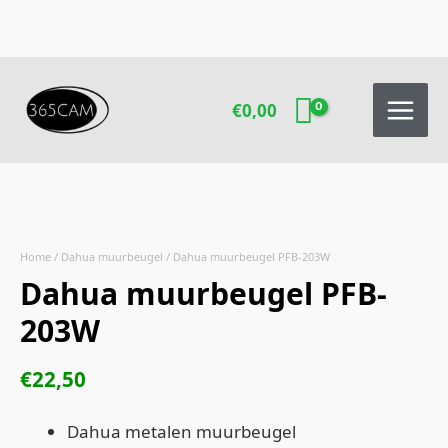
Ga
naar
de
inhoud
€
0,00
Dahua
muurbeugel
PFB-
203W
Home
/
Dahua muurbeugel
/ Dahua muurbeugel PFB-203W
aantal
Dahua muurbeugel PFB-
203W
€
22,50
Dahua metalen muurbeugel